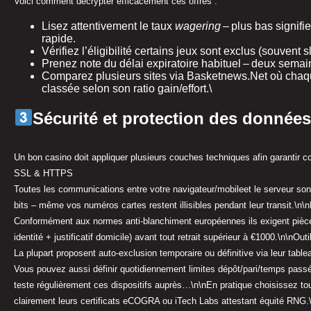
Voici comment décrypter efficacement ces offres :
Lisez attentivement le taux
wagering
– plus bas signifi
rapide.
Vérifiez l’éligibilité certains jeux sont exclus (souvent s
Prenez note du délai expiratoire habituel – deux sema
Comparez plusieurs sites via Basketnews.Net où chaq
classée selon son ratio gain/effort.\
Sécurité et protection des donnée
Un bon casino doit appliquer plusieurs couches techniques afin garantir co
SSL & HTTPS
Toutes les communications entre votre navigateur/mobile​et le serveur so
bits – même vos numéros cartes restent illisibles pendant leur transit.\
Conformément aux normes anti‑blanchiment européennes ils exigent pièces
identité + justificatif domicile) avant tout retrait supérieur à €1000.\n\nOu
La plupart proposent auto‑exclusion temporaire ou définitive via leur tabl
Vous pouvez aussi définir quotidiennement limites dépôt/pari/temps pas
teste régulièrement ces dispositifs auprès…\n\nEn pratique choisissez tou
clairement leurs certificats eCOGRA ou iTech Labs attestant équité RNG.