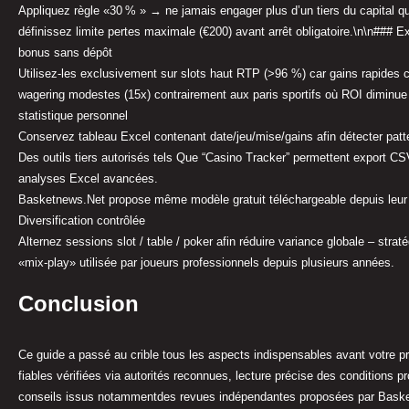
Appliquez règle «30 % » → ne jamais engager plus d’un tiers du capital q
définissez limite pertes maximale (€200) avant arrêt obligatoire.\n\n### Exp
bonus sans dépôt
Utilisez-les exclusivement sur slots haut RTP (>96 %) car gains rapide
wagering modestes (15x) contrairement aux paris sportifs où ROI diminue
statistique personnel
Conservez tableau Excel contenant date/jeu/mise/gains afin détecter patte
Des outils tiers autorisés tels Que “Casino Tracker” permettent export C
analyses Excel avancées.
Basketnews.Net propose même modèle gratuit téléchargeable depuis leur
Diversification contrôlée
Alternez sessions slot / table / poker afin réduire variance globale – str
«mix‑play» utilisée par joueurs professionnels depuis plusieurs années.
Conclusion
Ce guide a passé au crible tous les aspects indispensables avant votre p
fiables vérifiées via autorités reconnues, lecture précise des conditions 
conseils issus notammentdes revues indépendantes proposées par Bask