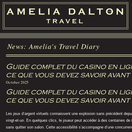
News: Amelia's Travel Diary
Guide complet du casino en lig
ce que vous devez savoir avant
October 2025
Guide complet du casino en lig
ce que vous devez savoir avant
Les jeux d’argent virtuels connaissent une explosion sans précédent dep
vingt‑et‑un. En quelques clics, le joueur peut accéder à des centaines de
sans quitter son salon. Cette accessibilité s’accompagne d’une concurren