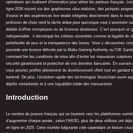
opérateurs qui rivalisent d’innovation pour attirer les parieurs français. 
ligne 2026 misent sur des graphismes ultra réalistes, des jackpots progres
d’euros et des expériences live dealer intégrées directement dans le navig
profusion de choix rend la tâche ardue pour quiconque veut s’aventurer s
dédale d’offres trompeuses ou de licences douteuses. C’est pourquoi un 
indispensable : il décortique les critères essentiels comme la légalité du si
portefeuille de jeux et la transparence des bonus. Vous y découvrirez com
possède une licence délivrée par la Malta Gaming Authority ou l’UK Gam
comment lire les conditions de mise afin d’éviter les mauvaises surprises
sécurité garantissent la protection de vos données bancaires. En suivan
vous pourrez profiter pleinement du divertissement offert tout en gardant l
bankroll. De plus, l’évolution rapide des technologies blockchain ouvre auj
dépôts instantanés et à une traçabilité totale des transactions.
Introduction
Le nombre de joueurs français qui se tournent vers les plateformes numé
d’augmenter chaque année ; selon l’ARJEL plus de deux millions ont déjà 
en ligne en 2025. Cette montée fulgurante crée cependant un besoin crucia