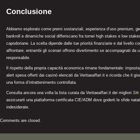
Conclusione
Abbiamo esplorato come premi sostanziali, esperienza d’uso premium, ge
bankroll e dinamiche social differiscano fra tornei high stakes e low stakes
capodoriane. La scelta dipende dalle tue priorità finanziarie e dal livello c
affrontare; entrambi gli scenari offrono divertimento se accompagnati da u
responsabile.
Il rispetto della propria capacità economica rimane fondamentale: imposta lim
alert spesa offerti dai casinò elencati da Veritaeaffari.it e ricorda che il g
una forma d’intrattenimento controllata.
Consulta ancora una volta la lista curata da Veritaeaffari.it dei migliori
Sit
assicurarti una piattaforma certificata CIE/ADM dove goderti le sfide nata
indesiderate.
Comments are closed.