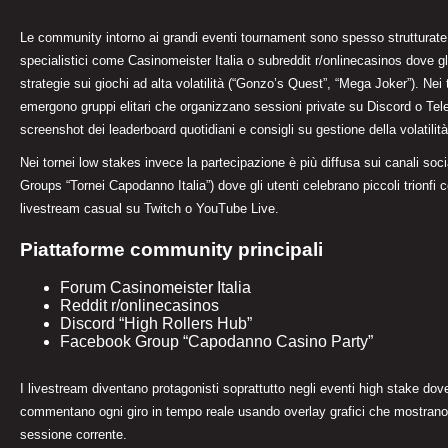
Le community intorno ai grandi eventi tournament sono spesso strutturate
specialistici come Casinomeister Italia o subreddit r/onlinecasinos dove g
strategie sui giochi ad alta volatilità (“Gonzo’s Quest”, “Mega Joker”). Nei
emergono gruppi elitari che organizzano sessioni private su Discord o Te
screenshot dei leaderboard quotidiani e consigli su gestione della volatilit
Nei tornei low stakes invece la partecipazione è più diffusa sui canali s
Groups “Tornei Capodanno Italia”) dove gli utenti celebrano piccoli trionfi
livestream casual su Twitch o YouTube Live.
Piattaforme community principali
Forum Casinomeister Italia
Reddit r/onlinecasinos
Discord “High Rollers Hub”
Facebook Group “Capodanno Casino Party”
I livestream diventano protagonisti soprattutto negli eventi high stake dove
commentano ogni giro in tempo reale usando overlay grafici che mostrano 
sessione corrente.