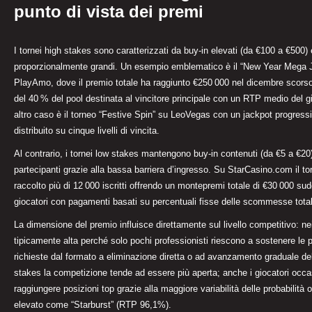
punto di vista dei premi
I tornei high stakes sono caratterizzati da buy‑in elevati (da €100 a €500
proporzionalmente grandi. Un esempio emblematico è il “New Year Mega 
PlayAmo, dove il premio totale ha raggiunto €250 000 nel dicembre scorso
del 40 % del pool destinata al vincitore principale con un RTP medio del 
altro caso è il torneo “Festive Spin” su LeoVegas con un jackpot progress
distribuito su cinque livelli di vincita.
Al contrario, i tornei low stakes mantengono buy‑in contenuti (da €5 a €20)
partecipanti grazie alla bassa barriera d’ingresso. Su StarCasino.com il t
raccolto più di 12 000 iscritti offrendo un montepremi totale di €30 000 sudd
giocatori con pagamenti basati su percentuali fisse delle scommesse total
La dimensione del premio influisce direttamente sul livello competitivo: nei 
tipicamente alta perché solo pochi professionisti riescono a sostenere le 
richieste dal formato a eliminazione diretta o ad avanzamento graduale dell
stakes la competizione tende ad essere più aperta; anche i giocatori occ
raggiungere posizioni top grazie alla maggiore variabilità delle probabilità
elevato come “Starburst” (RTP 96,1%).