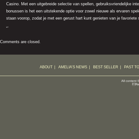
Casino. Met een uitgebreide selectie van spellen, gebruiksvriendelijke inte
bonussen is het een uitstekende optie voor zowel nieuwe als ervaren speler
staan voorop, zodat je met een gerust hart kunt genieten van je favoriete 
“`
Comments are closed.
ABOUT
|
AMELIA’S NEWS
|
BEST SELLER
|
PAST T
All content 
Reg