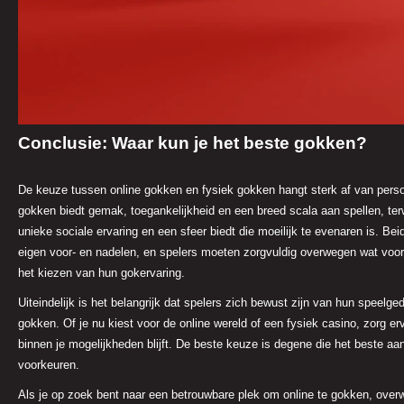
Conclusie: Waar kun je het beste gokken?
De keuze tussen online gokken en fysiek gokken hangt sterk af van perso
gokken biedt gemak, toegankelijkheid en een breed scala aan spellen, ter
unieke sociale ervaring en een sfeer biedt die moeilijk te evenaren is. Be
eigen voor- en nadelen, en spelers moeten zorgvuldig overwegen wat voor h
het kiezen van hun gokervaring.
Uiteindelijk is het belangrijk dat spelers zich bewust zijn van hun speelg
gokken. Of je nu kiest voor de online wereld of een fysiek casino, zorg erv
binnen je mogelijkheden blijft. De beste keuze is degene die het beste aan
voorkeuren.
Als je op zoek bent naar een betrouwbare plek om online te gokken, over