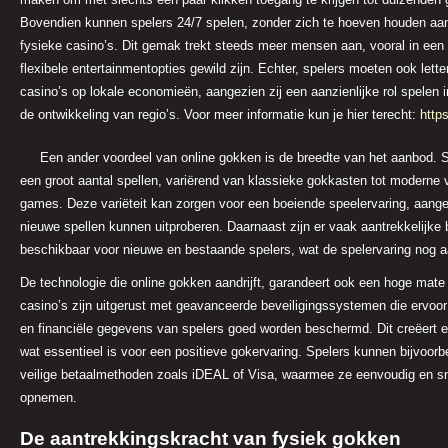
Bovendien kunnen spelers 24/7 spelen, zonder zich te hoeven houden aan
fysieke casino’s. Dit gemak trekt steeds meer mensen aan, vooral in een t
flexibele entertainmentopties gewild zijn. Echter, spelers moeten ook lett
casino’s op lokale economieën, aangezien zij een aanzienlijke rol spelen
de ontwikkeling van regio’s. Voor meer informatie kun je hier terecht:
https
Een ander voordeel van online gokken is de breedte van het aanbod. S
een groot aantal spellen, variërend van klassieke gokkasten tot moderne v
games. Deze variëteit kan zorgen voor een boeiende speelervaring, aange
nieuwe spellen kunnen uitproberen. Daarnaast zijn er vaak aantrekkelijk
beschikbaar voor nieuwe en bestaande spelers, wat de spelervaring nog a
De technologie die online gokken aandrijft, garandeert ook een hoge mate 
casino’s zijn uitgerust met geavanceerde beveiligingssystemen die ervoor
en financiële gegevens van spelers goed worden beschermd. Dit creëert 
wat essentieel is voor een positieve gokervaring. Spelers kunnen bijvoo
veilige betaalmethoden zoals iDEAL of Visa, waarmee ze eenvoudig en sn
opnemen.
De aantrekkingskracht van fysiek gokken