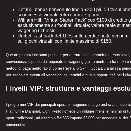
Bet365: bonus benvenuto fino a €200 più 50 % sul pri
scommesse virtuali entro i primi 7 giorni.
William Hill: “Virtual Starter Pack” con €100 di credito g
esclusivamente su football virtuale; valore reale stimat
wagering richiesto.
Unibet: cashback del 10 % sulle perdite nette nei primi tr
sui giochi virtuali, con limite massimo di €150.
Queste promozioni sono pensate per attrarre gli scommettitori entry‑level, 
convenienza dipende dal requisito di wagering (solitamente tra 5x e 8x) e da
metodi di pagamento rapidi come PayPal o Skrill. Gcca.Eu analizza perio
per segnalare eventuali variazioni nei termini o nuove opportunità per i gioc
I livelli VIP: struttura e vantaggi esclu
I programmi VIP dei principali operatori seguono una gerarchia a cinque tie
Platinum e Diamond. Ogni livello richiede un volume mensile minimo di turn
sport tradizionali; ad esempio Bet365 impone €5 000 per accedere al tier S
consecutivi.