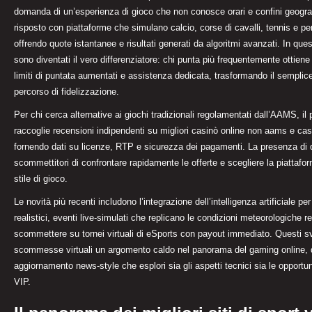
domanda di un’esperienza di gioco che non conosce orari e confini geograf
risposto con piattaforme che simulano calcio, corse di cavalli, tennis e per
offrendo quote istantanee e risultati generati da algoritmi avanzati. In ques
sono diventati il vero differenziatore: chi punta più frequentemente ottien
limiti di puntata aumentati e assistenza dedicata, trasformando il sempli
percorso di fidelizzazione.
Per chi cerca alternative ai giochi tradizionali regolamentati dall’AAMS, il
raccoglie recensioni indipendenti su migliori casinò online non aams e ca
fornendo dati su licenze, RTP e sicurezza dei pagamenti. La presenza di q
scommettitori di confrontare rapidamente le offerte e scegliere la piattafor
stile di gioco.
Le novità più recenti includono l’integrazione dell’intelligenza artificiale per
realistici, eventi live‑simulati che replicano le condizioni meteorologiche rea
scommettere su tornei virtuali di eSports con payout immediato. Questi sv
scommesse virtuali un argomento caldo nel panorama del gaming online, 
aggiornamento news‑style che esplori sia gli aspetti tecnici sia le opportu
VIP.