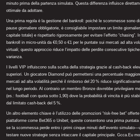
minuto prima della partenza simulata. Questa differenza influisce direttam
ottimale da adottare.
Una prima regola è la gestione del bankroll: poiché le scommesse sono di
pause giornaliere obbligatorie, è consigliabile impostare un limite giornalie
capitale totale) e rispettarlo rigorosamente per evitare l’effetto “chasing”. In
bankroll in micro‑unità da €0,50 o €1 per le puntate sui mercati ad alta vola
virtuali; questo approccio riduce l’impatto delle perdite consecutive tipic
varianza.
I livelli VIP influiscono sulla scelta della strategia grazie al cash‑back elev
superiori. Un giocatore Diamond può permettersi una percentuale maggiore
mercati ad alta volatilità perché il rimborso del 20 % riduce significativam
nel lungo periodo. Al contrario un membro Bronze dovrebbe privilegiare mer
(es.: football con quota sotto 1,90) dove la probabilità di vincita è più stabi
dal limitato cash‑back del 5 %.
Un altro elemento chiave è l’utilizzo delle promozioni “risk‑free bet” offer
piattaforme come Bet365 o Unibet; queste consentono una prima puntata s
se la scommessa perde entro i primi cinque minuti dell’evento simulato
testare nuove strategie senza intaccare il capitale principale. Gcca.Eu m