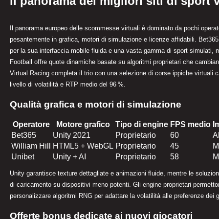
Il panorama dei migliori siti di sport v
Il panorama europeo delle scommesse virtuali è dominato da pochi operato
pesantemente in grafica, motori di simulazione e licenze affidabili. Bet365 
per la sua interfaccia mobile fluida e una vasta gamma di sport simulati, m
Football offre quote dinamiche basate su algoritmi proprietari che cambia
Virtual Racing completa il trio con una selezione di corse ippiche virtuali c
livello di volatilità e RTP medio del 96 %.
Qualità grafica e motori di simulazione
Operatore
Motore grafico
Tipo di engine
FPS medio
I
Bet365
Unity 2021
Proprietario
60
A
William Hill
HTML5 + WebGL
Proprietario
45
M
Unibet
Unity + AI
Proprietario
58
M
Unity garantisce texture dettagliate e animazioni fluide, mentre le soluzi
di caricamento su dispositivi meno potenti. Gli engine proprietari permetton
personalizzare algoritmi RNG per adattare la volatilità alle preferenze dei g
Offerte bonus dedicate ai nuovi giocatori