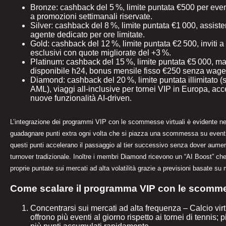
Bronze: cashback del 5 %, limite puntata €500 per even
a promozioni settimanali riservate.
Silver: cashback del 8 %, limite puntata €1 000, assist
agente dedicato per ore limitate.
Gold: cashback del 12 %, limite puntata €2 500, inviti a
esclusivi con quote migliorate del +3 %.
Platinum: cashback del 15 %, limite puntata €5 000, m
disponibile h24, bonus mensile fisso €250 senza wager
Diamond: cashback del 20 %, limite puntata illimitato (
AML), viaggi all‑inclusive per tornei VIP in Europa, acc
nuove funzionalità AI‑driven.
L’integrazione dei programmi VIP con le scommesse virtuali è evidente nell
guadagnare punti extra ogni volta che si piazza una scommessa su eventi 
questi punti accelerano il passaggio al tier successivo senza dover aumen
turnover tradizionale. Inoltre i membri Diamond ricevono un “AI Boost” che
proprie puntate sui mercati ad alta volatilità grazie a previsioni basate su
Come scalare il programma VIP con le scommes
Concentrarsi sui mercati ad alta frequenza – Calcio vir
offrono più eventi al giorno rispetto ai tornei di tennis; 