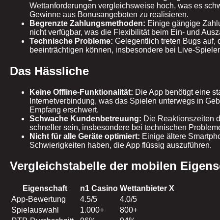
Wettanforderungen vergleichsweise hoch, was es schw
Gewinne aus Bonusangeboten zu realisieren.
Begrenzte Zahlungsmethoden:
Einige gängige Zahl
nicht verfügbar, was die Flexibilität beim Ein- und Aus
Technische Probleme:
Gelegentlich treten Bugs auf, 
beeinträchtigen können, insbesondere bei Live-Spiele
Das Hässliche
Keine Offline-Funktionalität:
Die App benötigt eine st
Internetverbindung, was das Spielen unterwegs in Geb
Empfang erschwert.
Schwache Kundenbetreuung:
Die Reaktionszeiten 
schneller sein, insbesondere bei technischen Problem
Nicht für alle Geräte optimiert:
Einige ältere Smartp
Schwierigkeiten haben, die App flüssig auszuführen.
Vergleichstabelle der mobilen Eigens
Eigenschaft
n1 Casino
Wettanbieter X
App-Bewertung
4.5/5
4.0/5
Spielauswahl
1.000+
800+