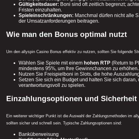
Gültigkeitsdauer:
Boni sind oft zeitlich begrenzt; acht
Fristen einzuhalten.
Spieleinschränkungen:
Manchmal dürfen nicht alle Sp
der Umsatzanforderungen beitragen.
Wie man den Bonus optimal nutzt
Um den allyspin Casino Bonus effektiv zu nutzen, sollten Sie folgende St
Wählen Sie Spiele mit einem
hohen RTP
(Return to P
mindestens 95%, um Ihre Gewinnchancen zu erhöhen.
Nutzen Sie Freispielboni in Slots, die hohe Auszahlun
Setzen Sie sich ein Budget und halten Sie sich daran,
verantwortungsvoll zu spielen.
Einzahlungsoptionen und Sicherheit
Ein weiterer wichtiger Punkt ist die Auswahl der Zahlungsmethoden im all
sollten sicher und schnell sein. Typische Zahlungsoptionen sind:
Banküberweisung