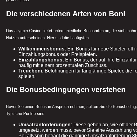
Die verschiedenen Arten von Boni
Das allyspin Casino bietet unterschiedliche Bonusarten an, die sich in i
Nutzen unterscheiden. Hier sind die häufigsten:
Willkommensbonus:
Ein Bonus für neue Spieler, oft 
Einzahlungsbonus oder Freispielen.
Einzahlungsbonus:
Ein Bonus, der auf Ihre Einzahlu
häufig mit einem prozentualen Zuschuss.
Treueboni:
Belohnungen für langjährige Spieler, die 
spielen.
Die Bonusbedingungen verstehen
Bevor Sie einen Bonus in Anspruch nehmen, sollten Sie die Bonusbedingu
Typische Punkte sind:
Umsatzanforderungen:
Diese geben an, wie oft der 
umgesetzt werden muss, bevor Sie eine Auszahlung 
Bei allyspin beträgt die gängige Umsatzanforderung
3